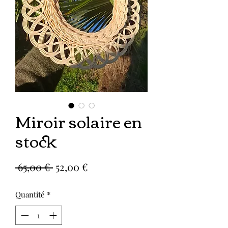
Miroir solaire en
stock
Prix
Prix
 65,00 € 
52,00 €
original
promotionnel
Quantité
*