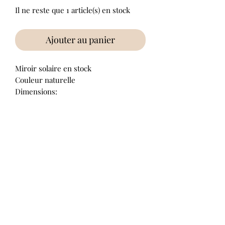
Il ne reste que 1 article(s) en stock
Ajouter au panier
Miroir solaire en stock
Couleur naturelle
Dimensions:
Diamètre glace: 20cm
Diamètre total: 45cm
Aucun avis pour le moment
Partagez votre expérience, soyez le
premier à laisser un avis.
Laisser un avis