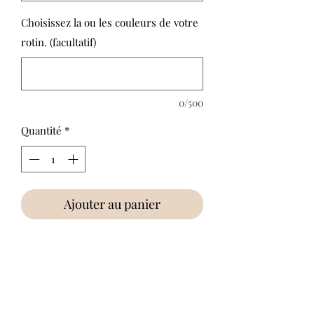
Choisissez la ou les couleurs de votre
rotin. (facultatif)
0/500
Quantité
*
Ajouter au panier
Miroir de printemps en rotin
Dimensions :
Glace: 20cm
Entier: 50cm