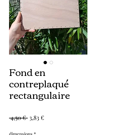
Fond en
contreplaqué
rectangulaire
Prix
Prix
 4,50 € 
3,83 €
original
promotionnel
dimensions
*