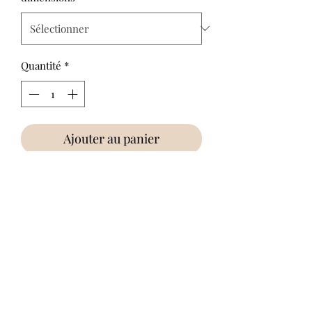
Quantité
*
Ajouter au panier
Fond en contreplaqué rectangulaire
Impossible de charger les avis
Il semble qu'un problème technique est
survenu. Veuillez essayer de vous
reconnecter ou d'actualiser la page.