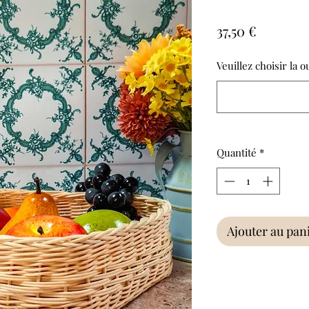
Prix
37,50 €
Veuillez choisir la 
Quantité
*
Ajouter au pan