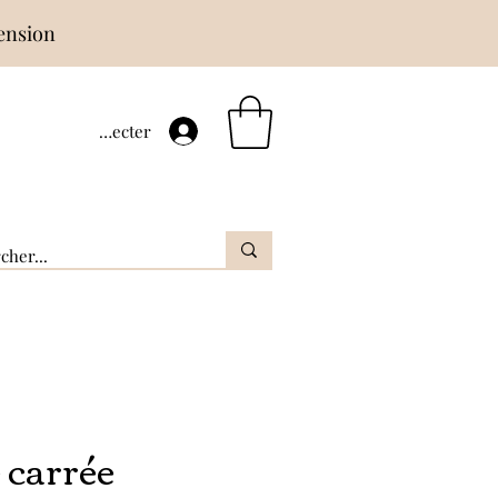
hension
Se connecter
 carrée